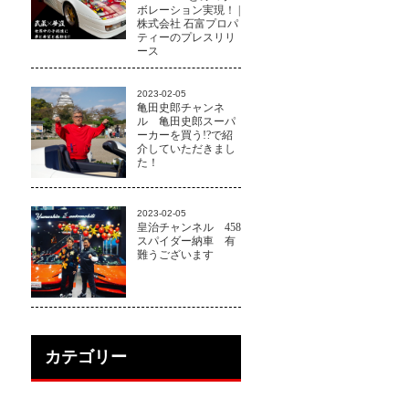
ボレーション実現！ |
株式会社 石富プロパ
ティーのプレスリリ
ース
2023-02-05
亀田史郎チャンネ
ル 亀田史郎スーパ
ーカーを買う!?で紹
介していただきまし
た！
2023-02-05
皇治チャンネル 458
スパイダー納車 有
難うございます
カテゴリー