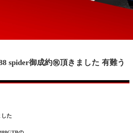
488 spider御成約㊗️頂きました 有難う
きました
88GTBの