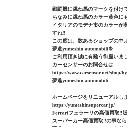
戦闘機に跳ね馬のマークを付け
ちなみに跳ね馬のカラー黄色に
イタリアのモデナ市のカラーが黄色
すね‼️
この度は、数あるショップの中
夢進yumeshin automobiliを
ご利用頂き誠に有難う御座いまし
カーセンサーのお問合せは
https://www.carsensor.net/shop/h
夢進yumeshin automobili
ホームページをリニューアルし
https://yumeshinsupercar.jp/
Ferrariフェラーリの高価買取‼販売
スーパーカー高価買取‼️の事なら