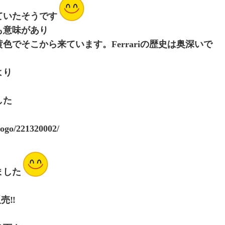
ていたそうです
も意味があり
でそこから来ています。Ferrariの歴史は奥深いで
より
た‍
yogo/221320002/
ました
‼️️