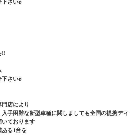
お任せ下さい✊
‼️
ム
お任せ下さい✊
専門店により
、入手困難な新型車種に関しましても全国の提携ディ
頂いております
ある1台を