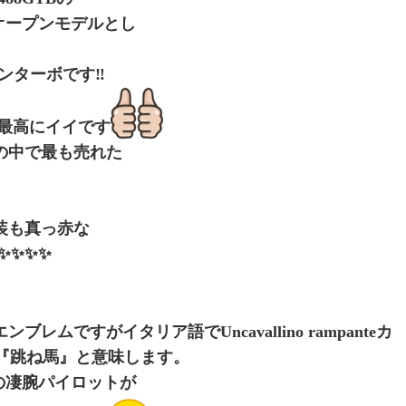
オープンモデルとし
ンターボです‼️
は最高にイイです
代の中で最も売れた
内装も真っ赤な
✨✨✨✨✨
ブレムですがイタリア語でUncavallino rampanteカ
『跳ね馬』と意味します。
の凄腕パイロットが