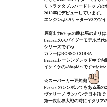
リトラクタブルハードトップの
2015年にデビューしています。
エンジンは3.9リッターV8のツイ
最高出力670psの跳ね馬の走り
Ferrariのスパイダーモデル歴
シリーズですね
カラーはROSSO CORSA
Ferrariレーシングレッド❤️で
イケイケの488spiderです✨✨✨
☆スーパーカー豆知識
Ferrariのシンボルでもある馬のエン
ヴァリーノ.ランパンテ日本語で
第一次世界大戦の時にイタリア