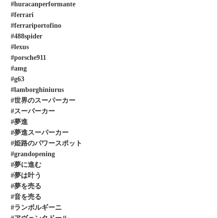
#huracanperformante
#ferrari
#ferrariportofino
#488spider
#lexus
#porsche911
#amg
#g63
#lamborghiniurus
#世界のスーパーカー
#スーパーカー
#夢進
#夢進スーパーカー
#姫路のパワースポット
#grandopening
#夢に進む
#夢は叶う
#夢を売る
#音を売る
#ランボルギーニ