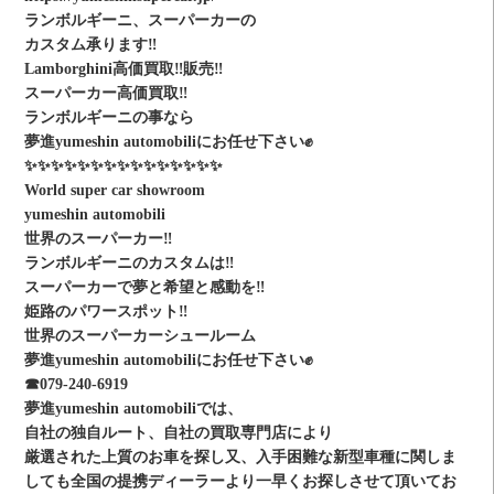
ランボルギーニ、スーパーカーの
カスタム承ります‼️
Lamborghini高価買取‼販売‼️️
スーパーカー高価買取‼
️ランボルギーニの事なら
夢進yumeshin automobiliにお任せ下さい✊
✨✨✨✨✨✨✨✨✨✨✨✨✨✨✨
World super car showroom
yumeshin automobili
世界のスーパーカー‼️
ランボルギーニのカスタムは‼️
スーパーカーで夢と希望と感動を‼️
姫路のパワースポット‼️
世界のスーパーカーシュールーム
夢進yumeshin automobiliにお任せ下さい✊
☎︎079-240-6919
夢進yumeshin automobiliでは、
自社の独自ルート、自社の買取専門店により
厳選された上質のお車を探し又、入手困難な新型車種に関しま
しても全国の提携ディーラーより一早くお探しさせて頂いてお