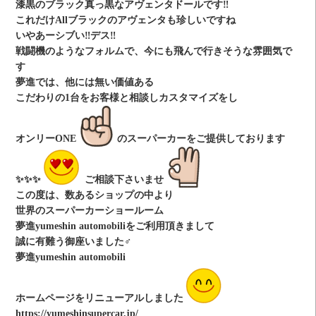
漆黒のブラック真っ黒なアヴェンタドールです‼️
これだけAllブラックのアヴェンタも珍しいですね
いやあーシブい‼️デス‼️
戦闘機のようなフォルムで、今にも飛んで行きそうな雰囲気で
す
夢進では、他には無い価値ある
こだわりの1台をお客様と相談しカスタマイズをし
オンリーONE
のスーパーカーをご提供しております
✨✨✨
ご相談下さいませ
この度は、数あるショップの中より
世界のスーパーカーショールーム
夢進yumeshin automobiliをご利用頂きまして
誠に有難う御座いました‍♂️
夢進yumeshin automobili
ホームページをリニューアルしました
https://yumeshinsupercar.jp/