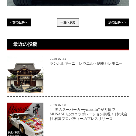
< 前の記事へ
一覧へ戻る
次の記事へ >
最近の投稿
2025-07-31
ランボルギーニ レヴエルト納車セレモニー
2025-07-08
“世界のスーパーカーyumeshin” が万博で
MUSASHIとのコラボレーション実現！ | 株式会
社 石富プロパティーのプレスリリース