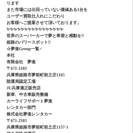
ります
また市場には出回っていない価値ある1台を
ユーザー買取仕入れにこだわり
お客様へご提案させて頂いております。
✨✨✨✨✨✨✨✨✨✨✨✨✨✨✨✨
世界のスーパーカーで夢と希望と感動を‼️
姫路のパワースポット‼️
☆夢進Group一覧‍♂️
本社
有限会社 夢進
〒671-2103
兵庫県姫路市夢前町前之庄1165
陸運局認定工場
JU兵庫適正販売店
新車、中古車販売整備
カーライフサポート夢進
レンタカー部門
株式会社夢進レンタカー
〒671-2103
兵庫県姫路市夢前町前之庄1157-1