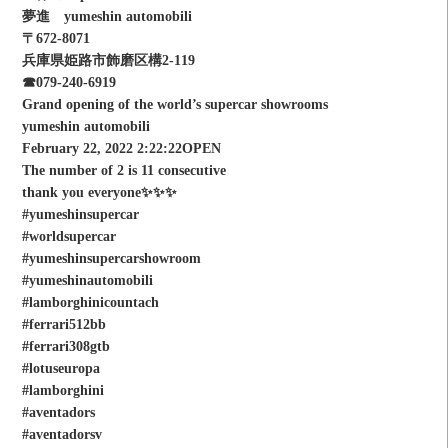
夢進 yumeshin automobili
〒672-8071
兵庫県姫路市飾磨区構2-119
☎︎079-240-6919
Grand opening of the world’s supercar showrooms
yumeshin automobili
February 22, 2022 2:22:22OPEN
The number of 2 is 11 consecutive
thank you everyone✨✨✨
#yumeshinsupercar
#worldsupercar
#yumeshinsupercarshowroom
#yumeshinautomobili
#lamborghinicountach
#ferrari512bb
#ferrari308gtb
#lotuseuropa
#lamborghini
#aventadors
#aventadorsv