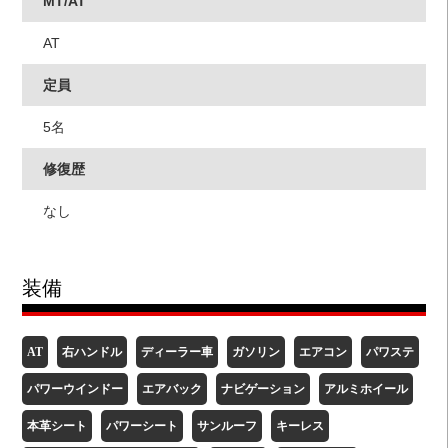
MT/AT
AT
定員
5名
修復歴
なし
装備
AT
右ハンドル
ディーラー車
ガソリン
エアコン
パワステ
パワーウインドー
エアバック
ナビゲーション
アルミホイール
本革シート
パワーシート
サンルーフ
キーレス